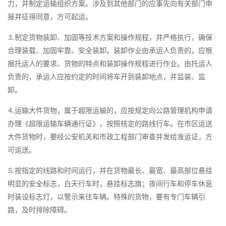
力，并制定运输组织方案。涉及到其他部门的应事先向有关部门申
报并征得同意，方可起运。
⒊制定货物装卸、加固等技术方案和操作规程，并严格执行，确保
合理装载、加固牢靠、安全装卸。装卸作业由承运人负责的，应根
据托运人的要求、货物的特点和装卸操作规程进行作业。由托运人
负责的，承运人应按约定的时间将车开到装卸地点，并监装、监
卸。
⒋运输大件货物，属于超限运输的，应按规定向公路管理机构申请
办理《超限运输车辆通行证》，按照核定的路线行车。在市区运送
大件货物时，要经公安机关和市政工程部门审查并发给准运证，方
可运送。
⒌按指定的线路和时间运行，并在货物最长、最宽、最高部位悬挂
明显的安全标志，白天行车时，悬挂标志旗；夜间行车和停车休息
时装设标志灯，以警示来往车辆。特殊的货物，要有专门车辆引
路，及时排除障碍。