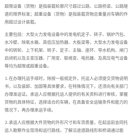
超限设备（货物）是指装载轮廓尺寸超过公路、公路桥梁、公路隧
道的限界标准；超重设备（货物）是指装载货物总重量对车辆的作
用超过设计装载。
主要包括：大型火力发电设备中的发电机定子、转子、锅炉汽包、
水冷壁、除氧水箱、高低压加热器、大板梁等，大型水力发电设备
中的转轮、上下机架、转子、定子、主轴、座环、导水机构、闸门
启闭机以及主变压器、厂用变、联络变、电抗器、及高压电气设备
等均为超限或超重设备。
⒈在办理托运手续时，除按一般规定外，托运人必须提交货物说明
书，以及装卸、加固等具体要求，在特殊情况下，还须向有关部门
办理准运证。承运人应根据托运人提供的有关资料进行审核，掌握
货物的具体特征，选择适合的车辆，在具备安全运输条件和能力的
情况下，再办理承运手续。
⒉承运人应根据大件货物的外形尺寸和车货质量，在起运前会同托
运人勘察作业现场和运行路线，了解沿途道路线形和桥涵通过能