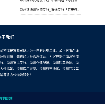
漳州到泰安物流专线_市县闪送「每日发车」
漳州到德州物流专线_直通专线「来电咨询」
关于我们
圣物流是集商贸储运为一体的运输企业，公司有着严谨
运输组织，完善的运营管理体系，为客户提供漳州物流
线、漳州货运专线、漳州仓储配送、漳州轿车托运、漳
大件运输、漳州搬厂搬家、漳州行李托运、漳州回程车
输等多方位物流服务！
样的网站