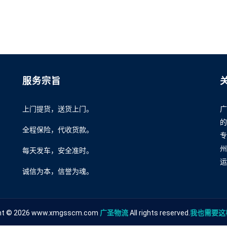
服务宗旨
上门提货，送货上门。
广
的
全程保险，代收货款。
专
州
每天发车，安全准时。
运
诚信为本，信誉为魂。
ght © 2026 www.xmgsscm.com
广圣物流
All rights reserved.
我也需要这